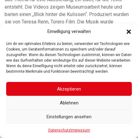
entsteht. Die Videos zeigen Museumsarbeit heute und
bieten einen „Blick hinter die Kulissen“. Produziert wurden
sie von Teresa Renn, Torero Film. Die Musik wurde
komponiert und produziert von Tanita Deinhammer.
Einwilligung verwalten
Um dir ein optimales Erlebnis zu bieten, verwenden wir Technologien wie
Cookies, um Geräteinformationen zu speichern und/oder darauf
zuzugreifen. Wenn du diesen Technologien zustimmst, können wir Daten
wie das Surfverhalten oder eindeutige IDs auf dieser Website verarbeiten.
Wenn du deine Einwilligung nicht erteilst oder zurückziehst, können
ROSGARTENMUSEUM KONSTANZ
ROSGARTENSTRASSE
bestimmte Merkmale und Funktionen beeinträchtigt werden.
3-5
78462 KONSTANZ
IMPRESSUM
DATENSCHUTZ
BARRIEREFREIHEIT
© 2025
Akzeptieren
Gesellschaft der Freunde des Rosgartenmuseums. Alle Rechte vorbehalten
Ablehnen
Einstellungen ansehen
Datenschutz
Impressum