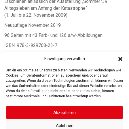
Erschienen anlässlich der Ausstellung „Sommer ’39 –
Alltagsleben am Anfang der Katastrophe“
(1. Juli bis 22. November 2009)
Neuauflage November 2019.
96 Seiten mit 43 Farb- und 126 s/w-Abbildungen
ISBN: 978-3-929768-23-7
€ 12
Einwilligung verwalten
Erhältlich im Museumsshop
Um dir ein optimales Erlebnis zu bieten, verwenden wir Technologien wie
Cookies, um Geräteinformationen zu speichern und/oder darauf
zuzugreifen. Wenn du diesen Technologien zustimmst, können wir Daten
wie das Surfverhalten oder eindeutige IDs auf dieser Website verarbeiten.
Wenn du deine Einwilligung nicht erteilst oder zurückziehst, können
bestimmte Merkmale und Funktionen beeinträchtigt werden.
ROSGARTENMUSEUM KONSTANZ
ROSGARTENSTRASSE
3-5
78462 KONSTANZ
Akzeptieren
IMPRESSUM
DATENSCHUTZ
BARRIEREFREIHEIT
© 2025
Ablehnen
Gesellschaft der Freunde des Rosgartenmuseums. Alle Rechte vorbehalten