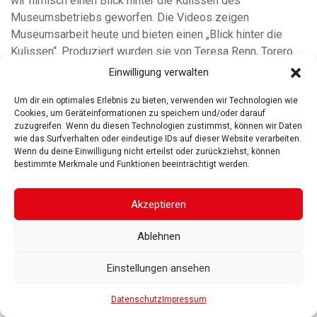
wir filmisch einen Blick hinter die Kulissen des
Museumsbetriebs geworfen. Die Videos zeigen
Museumsarbeit heute und bieten einen „Blick hinter die
Kulissen“. Produziert wurden sie von Teresa Renn, Torero
Film. Die Musik wurde komponiert und produziert von Tanita
Einwilligung verwalten
Deinhammer.
Um dir ein optimales Erlebnis zu bieten, verwenden wir Technologien wie
Cookies, um Geräteinformationen zu speichern und/oder darauf
zuzugreifen. Wenn du diesen Technologien zustimmst, können wir Daten
wie das Surfverhalten oder eindeutige IDs auf dieser Website verarbeiten.
Wenn du deine Einwilligung nicht erteilst oder zurückziehst, können
bestimmte Merkmale und Funktionen beeinträchtigt werden.
ROSGARTENMUSEUM KONSTANZ
ROSGARTENSTRASSE
3-5
78462 KONSTANZ
Akzeptieren
IMPRESSUM
DATENSCHUTZ
BARRIEREFREIHEIT
© 2025
Gesellschaft der Freunde des Rosgartenmuseums. Alle Rechte vorbehalten
Ablehnen
Einstellungen ansehen
Datenschutz
Impressum