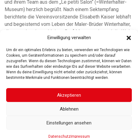
und ihrem Team aus dem „Le petiti Salon“ (=Winterhalter-
Museum) herzlich begrüßt. Nach einem Sektempfang
berichtete die Vereinsvorsitzende Elisabeth Kaiser lebhaft
und begeisternd vom Leben der Maler-Brüder Winterhalter,
die ausgehend vom kleinen Dorf Menzenschwand die Welt
Einwilligung verwalten
weiterlesen
Um dir ein optimales Erlebnis zu bieten, verwenden wir Technologien wie
Cookies, um Geräteinformationen zu speichern und/oder darauf
zuzugreifen. Wenn du diesen Technologien zustimmst, können wir Daten
wie das Surfverhalten oder eindeutige IDs auf dieser Website verarbeiten.
Wenn du deine Einwilligung nicht erteilst oder zurückziehst, können
bestimmte Merkmale und Funktionen beeinträchtigt werden.
ROSGARTENMUSEUM KONSTANZ
ROSGARTENSTRASSE
3-5
78462 KONSTANZ
Akzeptieren
IMPRESSUM
DATENSCHUTZ
BARRIEREFREIHEIT
© 2025
Ablehnen
Gesellschaft der Freunde des Rosgartenmuseums. Alle Rechte vorbehalten
Einstellungen ansehen
Datenschutz
Impressum