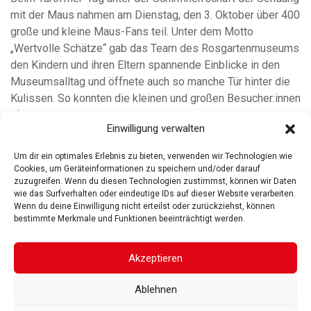
mit der Maus nahmen am Dienstag, den 3. Oktober über 400
große und kleine Maus-Fans teil. Unter dem Motto
„Wertvolle Schätze“ gab das Team des Rosgartenmuseums
den Kindern und ihren Eltern spannende Einblicke in den
Museumsalltag und öffnete auch so manche Tür hinter die
Kulissen. So konnten die kleinen und großen Besucher:innen
einen
Einwilligung verwalten
weiterlesen
Um dir ein optimales Erlebnis zu bieten, verwenden wir Technologien wie
Cookies, um Geräteinformationen zu speichern und/oder darauf
zuzugreifen. Wenn du diesen Technologien zustimmst, können wir Daten
wie das Surfverhalten oder eindeutige IDs auf dieser Website verarbeiten.
Wenn du deine Einwilligung nicht erteilst oder zurückziehst, können
bestimmte Merkmale und Funktionen beeinträchtigt werden.
ROSGARTENMUSEUM KONSTANZ
ROSGARTENSTRASSE
3-5
78462 KONSTANZ
Akzeptieren
IMPRESSUM
DATENSCHUTZ
BARRIEREFREIHEIT
© 2025
Ablehnen
Gesellschaft der Freunde des Rosgartenmuseums. Alle Rechte vorbehalten