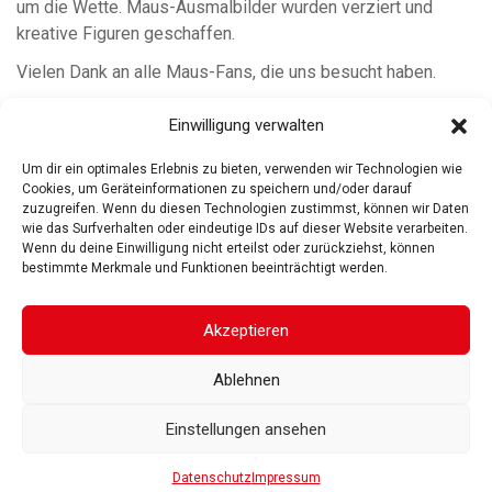
um die Wette. Maus-Ausmalbilder wurden verziert und
kreative Figuren geschaffen.
Vielen Dank an alle Maus-Fans, die uns besucht haben.
Neugierig geworden auf unser Angebot? Dann guck in
Einwilligung verwalten
unserem
Kalender
welche Termine wir anbieten. Wir freuen
uns auf dich!
Um dir ein optimales Erlebnis zu bieten, verwenden wir Technologien wie
Cookies, um Geräteinformationen zu speichern und/oder darauf
zuzugreifen. Wenn du diesen Technologien zustimmst, können wir Daten
wie das Surfverhalten oder eindeutige IDs auf dieser Website verarbeiten.
Wenn du deine Einwilligung nicht erteilst oder zurückziehst, können
bestimmte Merkmale und Funktionen beeinträchtigt werden.
ROSGARTENMUSEUM KONSTANZ
ROSGARTENSTRASSE
3-5
78462 KONSTANZ
Akzeptieren
IMPRESSUM
DATENSCHUTZ
BARRIEREFREIHEIT
© 2025
Ablehnen
Gesellschaft der Freunde des Rosgartenmuseums. Alle Rechte vorbehalten
Einstellungen ansehen
Datenschutz
Impressum