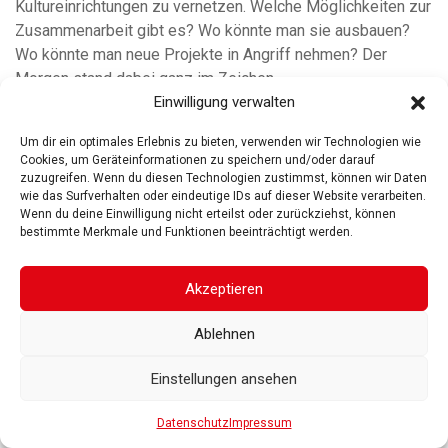
Kultureinrichtungen zu vernetzen. Welche Möglichkeiten zur
Zusammenarbeit gibt es? Wo könnte man sie ausbauen?
Wo könnte man neue Projekte in Angriff nehmen? Der
Morgen stand dabei ganz im Zeichen
Einwilligung verwalten
weiterlesen
Um dir ein optimales Erlebnis zu bieten, verwenden wir Technologien wie
Cookies, um Geräteinformationen zu speichern und/oder darauf
zuzugreifen. Wenn du diesen Technologien zustimmst, können wir Daten
wie das Surfverhalten oder eindeutige IDs auf dieser Website verarbeiten.
Wenn du deine Einwilligung nicht erteilst oder zurückziehst, können
bestimmte Merkmale und Funktionen beeinträchtigt werden.
ROSGARTENMUSEUM KONSTANZ
ROSGARTENSTRASSE
3-5
78462 KONSTANZ
Akzeptieren
IMPRESSUM
DATENSCHUTZ
BARRIEREFREIHEIT
© 2025
Ablehnen
Gesellschaft der Freunde des Rosgartenmuseums. Alle Rechte vorbehalten
Einstellungen ansehen
Datenschutz
Impressum