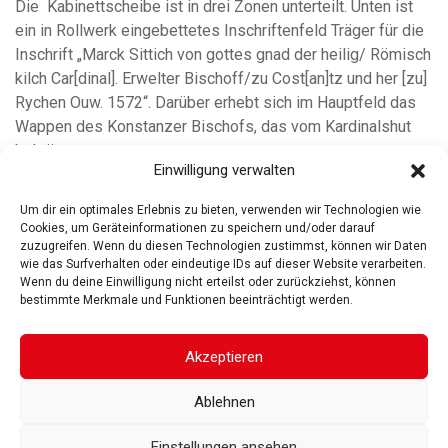
Die Kabinettscheibe ist in drei Zonen unterteilt. Unten ist
ein in Rollwerk eingebettetes Inschriftenfeld Träger für die
Inschrift „Marck Sittich von gottes gnad der heilig/ Römisch
kilch Car[dinal]. Erwelter Bischoff/zu Cost[an]tz und her [zu]
Rychen Ouw. 1572“. Darüber erhebt sich im Hauptfeld das
Wappen des Konstanzer Bischofs, das vom Kardinalshut
bekrönt
Einwilligung verwalten
weiterlesen
Um dir ein optimales Erlebnis zu bieten, verwenden wir Technologien wie
Cookies, um Geräteinformationen zu speichern und/oder darauf
zuzugreifen. Wenn du diesen Technologien zustimmst, können wir Daten
wie das Surfverhalten oder eindeutige IDs auf dieser Website verarbeiten.
Wenn du deine Einwilligung nicht erteilst oder zurückziehst, können
bestimmte Merkmale und Funktionen beeinträchtigt werden.
ROSGARTENMUSEUM KONSTANZ
ROSGARTENSTRASSE
3-5
78462 KONSTANZ
Akzeptieren
IMPRESSUM
DATENSCHUTZ
BARRIEREFREIHEIT
© 2025
Ablehnen
Gesellschaft der Freunde des Rosgartenmuseums. Alle Rechte vorbehalten
Einstellungen ansehen