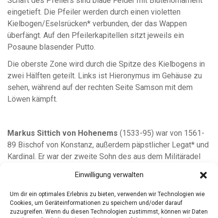
Schaft des Pfeilers sind blaue Felder mit Blütenornament
eingetieft. Die Pfeiler werden durch einen violetten
Kielbogen/Eselsrücken* verbunden, der das Wappen
überfängt. Auf den Pfeilerkapitellen sitzt jeweils ein
Posaune blasender Putto.
Die oberste Zone wird durch die Spitze des Kielbogens in
zwei Hälften geteilt. Links ist Hieronymus im Gehäuse zu
sehen, während auf der rechten Seite Samson mit dem
Löwen kämpft.
Markus Sittich von Hohenems
(1533-95) war von 1561-
89 Bischof von Konstanz, außerdem päpstlicher Legat* und
Kardinal. Er war der zweite Sohn des aus dem Militäradel
stammenden Wolf Dietrich von Ems und der Chiara de
Einwilligung verwalten
Mediginio und der Cousin von Carlo Borromeo (ital.
Reformer in der Gegenreformation, seit 1610 heilig).
Um dir ein optimales Erlebnis zu bieten, verwenden wir Technologien wie
Cookies, um Geräteinformationen zu speichern und/oder darauf
zuzugreifen. Wenn du diesen Technologien zustimmst, können wir Daten