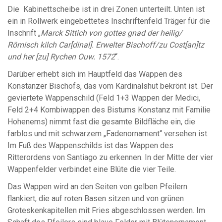
Die Kabinettscheibe ist in drei Zonen unterteilt. Unten ist
ein in Rollwerk eingebettetes Inschriftenfeld Träger für die
Inschrift „
Marck Sittich von gottes gnad der heilig/
Römisch kilch Car[dinal]. Erwelter Bischoff/zu Cost[an]tz
und her [zu] Rychen Ouw. 1572
“.
Darüber erhebt sich im Hauptfeld das Wappen des
Konstanzer Bischofs, das vom Kardinalshut bekrönt ist. Der
geviertete Wappenschild (Feld 1+3 Wappen der Medici,
Feld 2+4 Kombiwappen des Bistums Konstanz mit Familie
Hohenems) nimmt fast die gesamte Bildfläche ein, die
farblos und mit schwarzem „Fadenornament“ versehen ist.
Im Fuß des Wappenschilds ist das Wappen des
Ritterordens von Santiago zu erkennen. In der Mitte der vier
Wappenfelder verbindet eine Blüte die vier Teile.
Das Wappen wird an den Seiten von gelben Pfeilern
flankiert, die auf roten Basen sitzen und von grünen
Groteskenkapitellen mit Fries abgeschlossen werden. Im