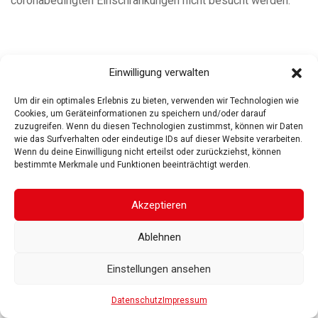
coronabedingten Einschränkungen nicht besucht werden.
Einwilligung verwalten
ROSGARTENMUSEUM KONSTANZ
ROSGARTENSTRASSE
Um dir ein optimales Erlebnis zu bieten, verwenden wir Technologien wie
3-5
78462 KONSTANZ
Cookies, um Geräteinformationen zu speichern und/oder darauf
zuzugreifen. Wenn du diesen Technologien zustimmst, können wir Daten
IMPRESSUM
DATENSCHUTZ
BARRIEREFREIHEIT
© 2025
wie das Surfverhalten oder eindeutige IDs auf dieser Website verarbeiten.
Gesellschaft der Freunde des Rosgartenmuseums. Alle Rechte vorbehalten
Wenn du deine Einwilligung nicht erteilst oder zurückziehst, können
bestimmte Merkmale und Funktionen beeinträchtigt werden.
Akzeptieren
Ablehnen
Einstellungen ansehen
Datenschutz
Impressum