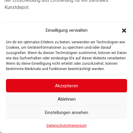
der Entscheidung und Entstehung für ein zentrales
Kunstdepot.
Einwilligung verwalten
Um dir ein optimales Erlebnis zu bieten, verwenden wir Technologien wie
ROSGARTENMUSEUM KONSTANZ
ROSGARTENSTRASSE
Cookies, um Geräteinformationen zu speichern und/oder darauf
3-5
78462 KONSTANZ
zuzugreifen. Wenn du diesen Technologien zustimmst, können wir Daten
wie das Surfverhalten oder eindeutige IDs auf dieser Website verarbeiten.
IMPRESSUM
DATENSCHUTZ
BARRIEREFREIHEIT
© 2025
Wenn du deine Einwilligung nicht erteilst oder zurückziehst, können
Gesellschaft der Freunde des Rosgartenmuseums. Alle Rechte vorbehalten
bestimmte Merkmale und Funktionen beeinträchtigt werden.
Akzeptieren
Ablehnen
Einstellungen ansehen
Datenschutz
Impressum