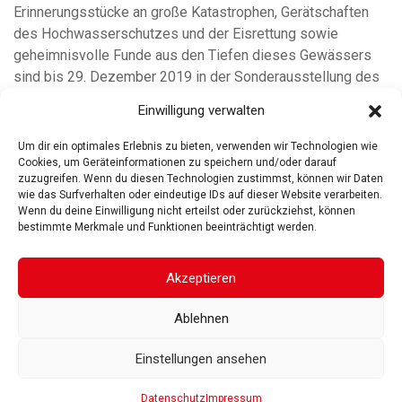
Erinnerungsstücke an große Katastrophen, Gerätschaften
des Hochwasserschutzes und der Eisrettung sowie
geheimnisvolle Funde aus den Tiefen dieses Gewässers
sind bis 29. Dezember 2019 in der Sonderausstellung des
Rosgartenmuseums „Der gefährliche See – Wetterextreme
Einwilligung verwalten
und Unglücksfälle an Bodensee und Alpenrhein“ im
Kulturzentrum am Münster zu sehen.
Um dir ein optimales Erlebnis zu bieten, verwenden wir Technologien wie
Cookies, um Geräteinformationen zu speichern und/oder darauf
zuzugreifen. Wenn du diesen Technologien zustimmst, können wir Daten
wie das Surfverhalten oder eindeutige IDs auf dieser Website verarbeiten.
Wenn du deine Einwilligung nicht erteilst oder zurückziehst, können
bestimmte Merkmale und Funktionen beeinträchtigt werden.
ROSGARTENMUSEUM KONSTANZ
ROSGARTENSTRASSE
3-5
78462 KONSTANZ
Akzeptieren
IMPRESSUM
DATENSCHUTZ
BARRIEREFREIHEIT
© 2025
Ablehnen
Gesellschaft der Freunde des Rosgartenmuseums. Alle Rechte vorbehalten
Einstellungen ansehen
Datenschutz
Impressum