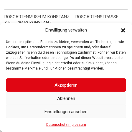
ROSGARTENMUSEUM KONSTANZ
ROSGARTENSTRASSE
3-5
78462 KONSTANZ
Einwilligung verwalten
IMPRESSUM
DATENSCHUTZ
BARRIEREFREIHEIT
© 2025
Gesellschaft der Freunde des Rosgartenmuseums. Alle Rechte vorbehalten
Um dir ein optimales Erlebnis zu bieten, verwenden wir Technologien wie
Cookies, um Geräteinformationen zu speichern und/oder darauf
zuzugreifen. Wenn du diesen Technologien zustimmst, können wir Daten
wie das Surfverhalten oder eindeutige IDs auf dieser Website verarbeiten.
Wenn du deine Einwilligung nicht erteilst oder zurückziehst, können
bestimmte Merkmale und Funktionen beeinträchtigt werden.
Akzeptieren
Ablehnen
Einstellungen ansehen
Datenschutz
Impressum