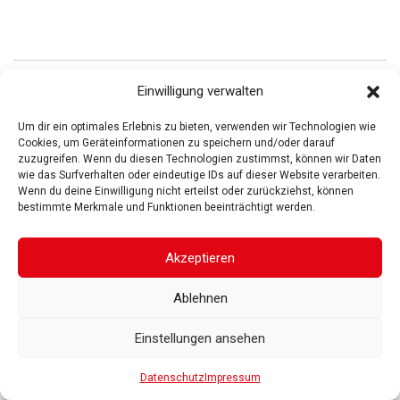
ROSGARTENMUSEUM KONSTANZ
ROSGARTENSTRASSE
Einwilligung verwalten
3-5
78462 KONSTANZ
Um dir ein optimales Erlebnis zu bieten, verwenden wir Technologien wie
IMPRESSUM
DATENSCHUTZ
BARRIEREFREIHEIT
© 2025
Cookies, um Geräteinformationen zu speichern und/oder darauf
Gesellschaft der Freunde des Rosgartenmuseums. Alle Rechte vorbehalten
zuzugreifen. Wenn du diesen Technologien zustimmst, können wir Daten
wie das Surfverhalten oder eindeutige IDs auf dieser Website verarbeiten.
Wenn du deine Einwilligung nicht erteilst oder zurückziehst, können
bestimmte Merkmale und Funktionen beeinträchtigt werden.
Akzeptieren
Ablehnen
Einstellungen ansehen
Datenschutz
Impressum