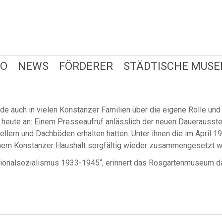
FO
NEWS
FÖRDERER
STÄDTISCHE MUSE
e auch in vielen Konstanzer Familien über die eigene Rolle un
heute an: Einem Presseaufruf anlässlich der neuen Dauerausstell
ellern und Dachböden erhalten hatten. Unter ihnen die im April 1
einem Konstanzer Haushalt sorgfältig wieder zusammengesetzt w
tionalsozialismus 1933-1945“, erinnert das Rosgartenmuseum da