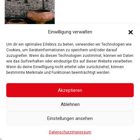
Einwilligung verwalten
Um dir ein optimales Erlebnis zu bieten, verwenden wir Technologien wie
HÜGELGRÄBER IN DER BODENSEEREGION
Cookies, um Geräteinformationen zu speichern und/oder darauf
zuzugreifen. Wenn du diesen Technologien zustimmst, können wir Daten
16.Dezember 2006 bis 8.April 2007
wie das Surfverhalten oder eindeutige IDs auf dieser Website verarbeiten.
Wenn du deine Einwilligung nicht erteilst oder zurückziehst, können
Hallstattzeitliche Grabhügel der Bodenseeregion
bestimmte Merkmale und Funktionen beeinträchtigt werden.
Inhaltsangabe zur Ausstellung „Hügelgräber in der
Akzeptieren
Bodenseeregion“
Ablehnen
Einstellungen ansehen
Datenschutz
Impressum