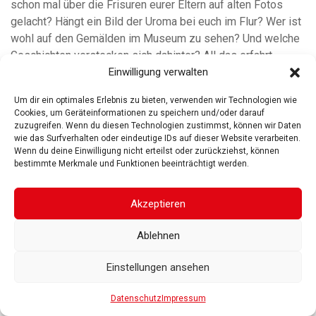
schon mal über die Frisuren eurer Eltern auf alten Fotos
gelacht? Hängt ein Bild der Uroma bei euch im Flur? Wer ist
wohl auf den Gemälden im Museum zu sehen? Und welche
Geschichten verstecken sich dahinter? All das erfahrt
Einwilligung verwalten
weiterlesen
Um dir ein optimales Erlebnis zu bieten, verwenden wir Technologien wie
Cookies, um Geräteinformationen zu speichern und/oder darauf
zuzugreifen. Wenn du diesen Technologien zustimmst, können wir Daten
wie das Surfverhalten oder eindeutige IDs auf dieser Website verarbeiten.
Wenn du deine Einwilligung nicht erteilst oder zurückziehst, können
bestimmte Merkmale und Funktionen beeinträchtigt werden.
ROSGARTENMUSEUM KONSTANZ
ROSGARTENSTRASSE
3-5
78462 KONSTANZ
Akzeptieren
IMPRESSUM
DATENSCHUTZ
BARRIEREFREIHEIT
© 2025
Ablehnen
Gesellschaft der Freunde des Rosgartenmuseums. Alle Rechte vorbehalten
Einstellungen ansehen
Datenschutz
Impressum