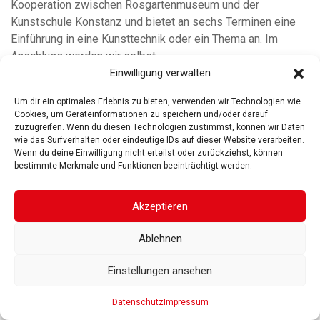
Kooperation zwischen Rosgartenmuseum und der
Kunstschule Konstanz und bietet an sechs Terminen eine
Einführung in eine Kunsttechnik oder ein Thema an. Im
Anschluss werden wir selbst
Einwilligung verwalten
weiterlesen
Um dir ein optimales Erlebnis zu bieten, verwenden wir Technologien wie
Cookies, um Geräteinformationen zu speichern und/oder darauf
zuzugreifen. Wenn du diesen Technologien zustimmst, können wir Daten
wie das Surfverhalten oder eindeutige IDs auf dieser Website verarbeiten.
Wenn du deine Einwilligung nicht erteilst oder zurückziehst, können
bestimmte Merkmale und Funktionen beeinträchtigt werden.
ROSGARTENMUSEUM KONSTANZ
ROSGARTENSTRASSE
3-5
78462 KONSTANZ
Akzeptieren
IMPRESSUM
DATENSCHUTZ
BARRIEREFREIHEIT
© 2025
Ablehnen
Gesellschaft der Freunde des Rosgartenmuseums. Alle Rechte vorbehalten
Einstellungen ansehen
Datenschutz
Impressum