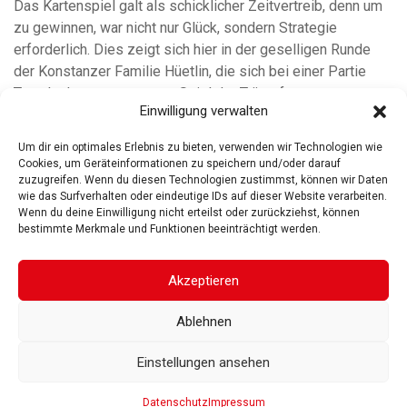
Das Kartenspiel galt als schicklicher Zeitvertreib, denn um
zu gewinnen, war nicht nur Glück, sondern Strategie
erforderlich. Dies zeigt sich hier in der geselligen Runde
der Konstanzer Familie Hüetlin, die sich bei einer Partie
Tarock, dem sogenannten Spiel der Trümpfe,
Einwilligung verwalten
weiterlesen
Um dir ein optimales Erlebnis zu bieten, verwenden wir Technologien wie
Cookies, um Geräteinformationen zu speichern und/oder darauf
zuzugreifen. Wenn du diesen Technologien zustimmst, können wir Daten
wie das Surfverhalten oder eindeutige IDs auf dieser Website verarbeiten.
Wenn du deine Einwilligung nicht erteilst oder zurückziehst, können
bestimmte Merkmale und Funktionen beeinträchtigt werden.
ROSGARTENMUSEUM KONSTANZ
ROSGARTENSTRASSE
3-5
78462 KONSTANZ
Akzeptieren
IMPRESSUM
DATENSCHUTZ
BARRIEREFREIHEIT
© 2025
Ablehnen
Gesellschaft der Freunde des Rosgartenmuseums. Alle Rechte vorbehalten
Einstellungen ansehen
Datenschutz
Impressum