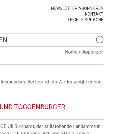
NEWSLETTER ABONNIEREN
KONTAKT
LEICHTE SPRACHE
EN
Home
>
Appenzell
rtenmuseum. Bei herrlichem Wetter zeigte er den
R UND TOGGENBURGER
 OB Uli Burchardt, der stillstehende Landammann
nnen Dr. Lisa Foege und Ines Stadie, sowie