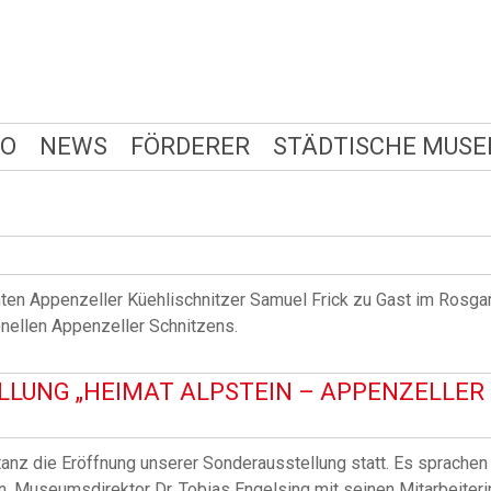
FO
NEWS
FÖRDERER
STÄDTISCHE MUSE
ten Appenzeller Küehlischnitzer Samuel Frick zu Gast im Rosga
onellen Appenzeller Schnitzens.
LUNG „HEIMAT ALPSTEIN – APPENZELLE
anz die Eröffnung unserer Sonderausstellung statt. Es sprachen
, Museumsdirektor Dr. Tobias Engelsing mit seinen Mitarbeiteri