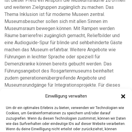
ist dieser Preis ein Ansporn die Museumsräume zu öffnen
und weiteren Zielgruppen zugänglich zu machen. Das
Thema Inklusion ist für moderne Museen zentral.
Museumsbesucher sollen sich mit allen Sinnen im
Museumsraum bewegen können. Mit Rampen werden
Räume barrierefrei zugänglich gemacht, Reliefbilder und
eine Audioguide-Spur für blinde und sehbehinderte Gäste
machen das Museum erfahrbar. Weitere Angebote wie
Führungen in leichter Sprache oder speziell für
Demenzkranke können bereits gebucht werden. Das
Führungsangebot des Rosgartenmuseums beinhaltet
zudem generationenübergreifende Angebote und
Museumsrundgänge für Integrationsprojekte. Für dieses
Engagement wurde das Team des Rosgartenmuseums nun
Einwilligung verwalten
mit dem Inklusionspreis des Landkreises Konstanz
ausgezeichnet.
Um dir ein optimales Erlebnis zu bieten, verwenden wir Technologien wie
Cookies, um Geräteinformationen zu speichern und/oder darauf
zuzugreifen. Wenn du diesen Technologien zustimmst, können wir Daten
wie das Surfverhalten oder eindeutige IDs auf dieser Website verarbeiten.
Wenn du deine Einwilligung nicht erteilst oder zurückziehst, können