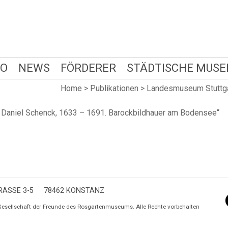
FO
NEWS
FÖRDERER
STÄDTISCHE MUSE
Home
>
Publikationen
>
Landesmuseum Stuttgar
ph Daniel Schenck, 1633 – 1691. Barockbildhauer am Bodensee“
ASSE 3-5
78462 KONSTANZ
Gesellschaft der Freunde des Rosgartenmuseums. Alle Rechte vorbehalten