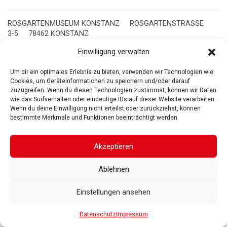
ROSGARTENMUSEUM KONSTANZ
ROSGARTENSTRASSE
3-5
78462 KONSTANZ
IMPRESSUM
DATENSCHUTZ
BARRIEREFREIHEIT
© 2025
Einwilligung verwalten
Gesellschaft der Freunde des Rosgartenmuseums. Alle Rechte vorbehalten
Um dir ein optimales Erlebnis zu bieten, verwenden wir Technologien wie
Cookies, um Geräteinformationen zu speichern und/oder darauf
zuzugreifen. Wenn du diesen Technologien zustimmst, können wir Daten
wie das Surfverhalten oder eindeutige IDs auf dieser Website verarbeiten.
Wenn du deine Einwilligung nicht erteilst oder zurückziehst, können
bestimmte Merkmale und Funktionen beeinträchtigt werden.
Akzeptieren
Ablehnen
Einstellungen ansehen
Datenschutz
Impressum