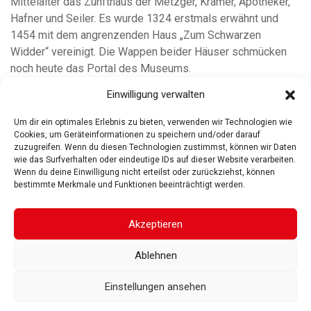
Mittelalter das Zunfthaus der Metzger, Krämer, Apotheker,
Hafner und Seiler. Es wurde 1324 erstmals erwähnt und
1454 mit dem angrenzenden
Haus „Zum Schwarzen
Widder“ vereinigt. Die Wappen beider Häuser schmücken
noch
heute das Portal des Museums.
Jährliche Sonderausstellungen zu Themen der Kunst- und
Einwilligung verwalten
Kulturgeschichte der Region
ergänzen die
Dauerausstellung.
Um dir ein optimales Erlebnis zu bieten, verwenden wir Technologien wie
Cookies, um Geräteinformationen zu speichern und/oder darauf
zuzugreifen. Wenn du diesen Technologien zustimmst, können wir Daten
wie das Surfverhalten oder eindeutige IDs auf dieser Website verarbeiten.
Wenn du deine Einwilligung nicht erteilst oder zurückziehst, können
bestimmte Merkmale und Funktionen beeinträchtigt werden.
ROSGARTENMUSEUM KONSTANZ
ROSGARTENSTRASSE
3-5
78462 KONSTANZ
Akzeptieren
IMPRESSUM
DATENSCHUTZ
BARRIEREFREIHEIT
© 2025
Ablehnen
Gesellschaft der Freunde des Rosgartenmuseums. Alle Rechte vorbehalten
Einstellungen ansehen