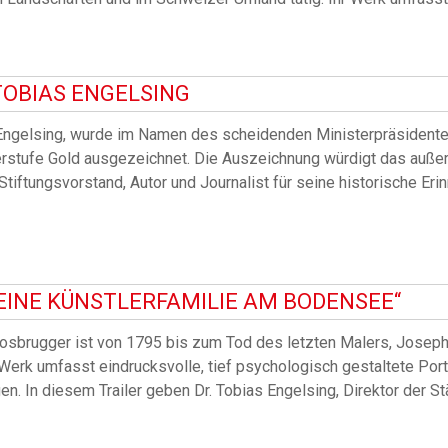
TOBIAS ENGELSING
s Engelsing, wurde im Namen des scheidenden Ministerpräsident
derstufe Gold ausgezeichnet. Die Auszeichnung würdigt das außer
tiftungsvorstand, Autor und Journalist für seine historische Eri
 EINE KÜNSTLERFAMILIE AM BODENSEE“
osbrugger ist von 1795 bis zum Tod des letzten Malers, Josep
erk umfasst eindrucksvolle, tief psychologisch gestaltete Porträ
n. In diesem Trailer geben Dr. Tobias Engelsing, Direktor der S