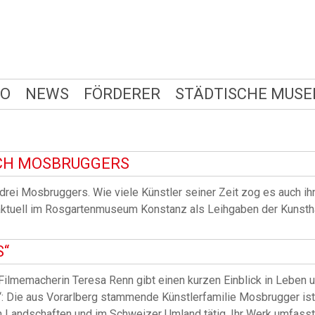
FO
NEWS
FÖRDERER
STÄDTISCHE MUSE
RICH MOSBRUGGERS
drei Mosbruggers. Wie viele Künstler seiner Zeit zog es auch ih
ie aktuell im Rosgartenmuseum Konstanz als Leihgaben der Kunsth
S“
ilmemacherin Teresa Renn gibt einen kurzen Einblick in Leben 
: Die aus Vorarlberg stammende Künstlerfamilie Mosbrugger ist
Landschaften und im Schweizer Umland tätig. Ihr Werk umfasst 