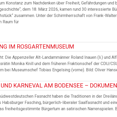
m Konstanz zum Nachdenken über Freiheit, Gefährdungen und b
eschichte“, dem 18. März 2026, kamen rund 30 interessierte Bü
ck“ zusammen. Unter der Schirmherrschaft von Frank-Walter Stei
n Raum für
ANG IM ROSGARTENMUSEUM
 Die Appenzeller Alt-Landammänner Roland Inauen (li.) und Alfre
ngsrätin Monika Knill und dem früheren Fraktionschef der CDU/C
m bei Museumschef Tobias Engelsing (vorne). Bild: Oliver Han
T UND KARNEVAL AM BODENSEE – DOKUME
 südwestdeutschen Fasnacht haben die Traditionen in der Dreilä
us Habsburger Fasching, bürgerlich-liberaler Saalfasnacht und ein
das freiheitsgestimmte Bürgertum an satirischen Narrenspielen.