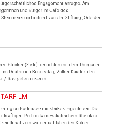
ürgerschaftliches Engagement anregte. Am
rgerinnen und Bürger im Café des
nmeier und initiiert von der Stiftung „Orte der
d Stricker (3.v.li.) besuchten mit dem Thurgauer
SU im Deutschen Bundestag, Volker Kauder, den
ser / Rosgartenmuseum
NTARFILM
nderregion Bodensee ein starkes Eigenleben: Die
er kräftigen Portion karnevalistischem Rheinland.
 Beeinflusst vom wiederaufblühenden Kölner