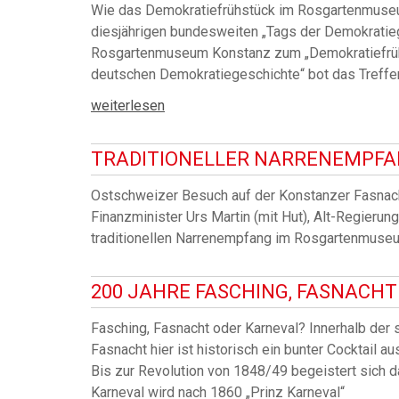
Wie das Demokratiefrühstück im Rosgartenmuseu
diesjährigen bundesweiten „Tags der Demokratieg
Rosgartenmuseum Konstanz zum „Demokratiefrühstü
deutschen Demokratiegeschichte“ bot das Treffe
weiterlesen
TRADITIONELLER NARRENEMPF
Ostschweizer Besuch auf der Konstanzer Fasnacht:
Finanzminister Urs Martin (mit Hut), Alt-Regieru
traditionellen Narrenempfang im Rosgartenmuseu
200 JAHRE FASCHING, FASNACH
Fasching, Fasnacht oder Karneval? Innerhalb der
Fasnacht hier ist historisch ein bunter Cocktail a
Bis zur Revolution von 1848/49 begeistert sich 
Karneval wird nach 1860 „Prinz Karneval“