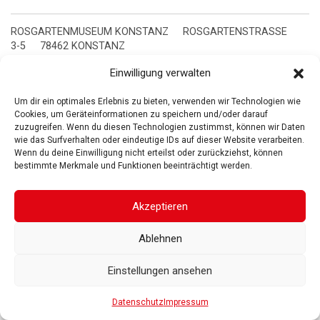
ROSGARTENMUSEUM KONSTANZ
ROSGARTENSTRASSE
3-5
78462 KONSTANZ
IMPRESSUM
DATENSCHUTZ
BARRIEREFREIHEIT
© 2025
Einwilligung verwalten
Gesellschaft der Freunde des Rosgartenmuseums. Alle Rechte vorbehalten
Um dir ein optimales Erlebnis zu bieten, verwenden wir Technologien wie
Cookies, um Geräteinformationen zu speichern und/oder darauf
zuzugreifen. Wenn du diesen Technologien zustimmst, können wir Daten
wie das Surfverhalten oder eindeutige IDs auf dieser Website verarbeiten.
Wenn du deine Einwilligung nicht erteilst oder zurückziehst, können
bestimmte Merkmale und Funktionen beeinträchtigt werden.
Akzeptieren
Ablehnen
Einstellungen ansehen
Datenschutz
Impressum